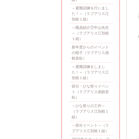
～避難訓練を行いまし
た！～（ラブアリス江
別校１組）
～職員紹介⑦中山先生
～（ラブアリス江別校
１組）
新年度からのイベント
の様子（ラブアリス函
館若松）
～避難訓練をしまし
た！～（ラブアリス江
別校１組）
節分・ひな祭りイベン
ト（ラブアリス函館若
松）
～ひな祭りの工作～
（ラブアリス江別校１
組）
～節分イベント～（ラ
ブアリス江別校１組）