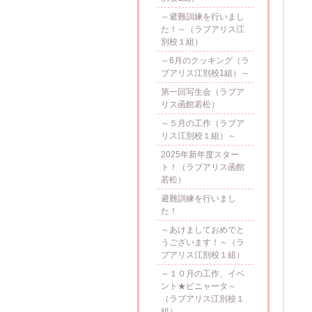
～避難訓練を行いまし
た！～（ラブアリス江
別校１組）
～6月のクッキング（ラ
ブアリス江別校1組）～
第一回写生会（ラブア
リス函館若松）
～５月の工作（ラブア
リス江別校１組）～
2025年新年度スター
ト！（ラブアリス函館
若松）
避難訓練を行いまし
た！
～あけましておめでと
うございます！～（ラ
ブアリス江別校１組）
～１０月の工作、イベ
ント★ピニャータ～
（ラブアリス江別校１
組）