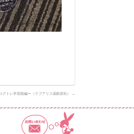
コグトレ学習面編〜（ラブアリス函館若松）
→