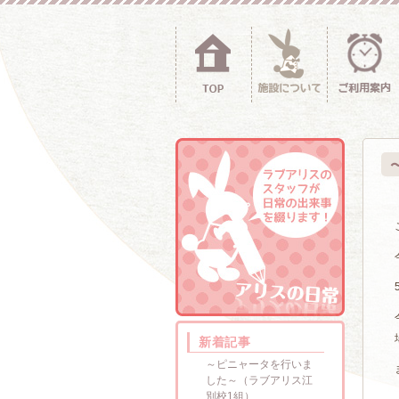
新着記事
～ピニャータを行いま
した～（ラブアリス江
別校1組）