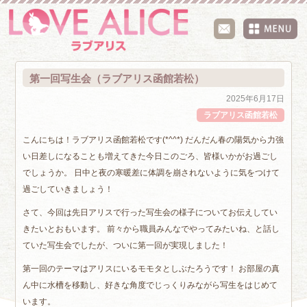
第一回写生会（ラブアリス函館若松）
2025年6月17日
ラブアリス函館若松
こんにちは！ラブアリス函館若松です(*^^*) だんだん春の陽気から力強
い日差しになることも増えてきた今日このごろ、皆様いかがお過ごし
でしょうか。 日中と夜の寒暖差に体調を崩されないように気をつけて
過ごしていきましょう！
さて、今回は先日アリスで行った写生会の様子についてお伝えしてい
きたいとおもいます。 前々から職員みんなでやってみたいね、と話し
ていた写生会でしたが、ついに第一回が実現しました！
第一回のテーマはアリスにいるモモタとしぶたろうです！ お部屋の真
ん中に水槽を移動し、好きな角度でじっくりみながら写生をはじめて
います。